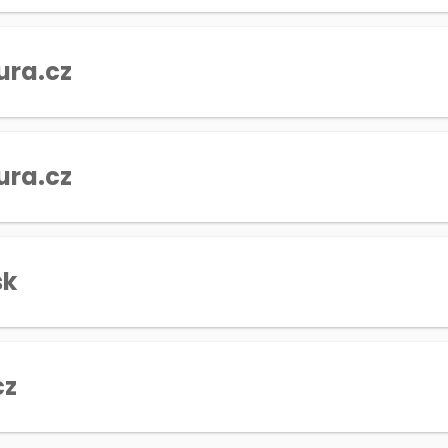
ura.cz
ura.cz
sk
cz